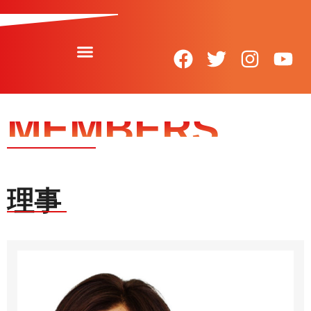
内
容
を
ス
F
T
I
Y
キ
ッ
a
w
n
o
プ
c
i
s
u
MEMBERS
e
t
t
t
b
t
a
u
o
e
g
b
o
r
r
e
理事
k
a
m