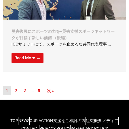
災害復興にスポーツの力を−災害支援スポーツネットワー
クが目指す新しい価値 （後編）
IOCサミットにて、スポーツを止めるな共同代表理事 ...
Read More →
1
2
3
…
5
次 »
TOP
NEWS
OUR ACTION
支援をご検討の方
組織概要
メディア
CONTACT
PRIVACY POLICY
SAFEGUARD POLICY