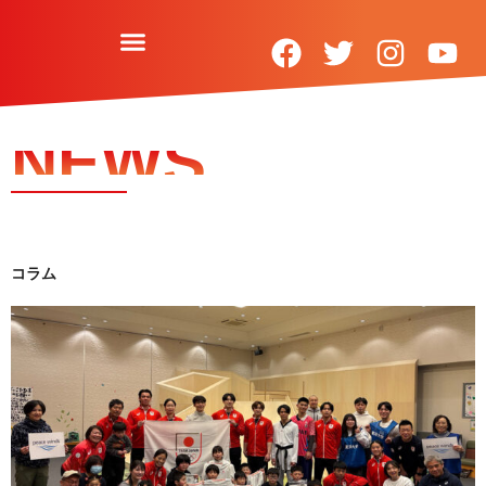
内
容
を
F
T
I
Y
ス
a
w
n
o
キ
c
i
s
u
ッ
NEWS
プ
e
t
t
t
b
t
a
u
o
e
g
b
o
r
r
e
コラム
k
a
m