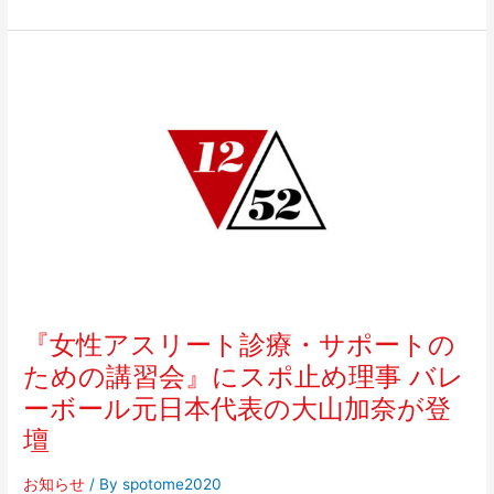
本
代
『女
表
性
の
ア
大
ス
山
リ
加
ー
奈
ト
が
診
登
療・
壇
サ
ポ
ー
『女性アスリート診療・サポートの
ト
ための講習会』にスポ止め理事 バレ
の
ーボール元日本代表の大山加奈が登
た
め
壇
の
講
お知らせ
/ By
spotome2020