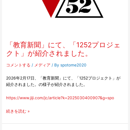
ロ
ジ
ェ
ク
ト」
が
「教育新聞」にて、「1252プロジェ
紹
介
クト」が紹介されました。
さ
れ
コメントする
/
メディア
/ By
spotome2020
ま
し
2026年2月17日、「教育新聞」にて、「1252プロジェクト」が
た。
紹介されました。の様子が紹介されました。
https://www.jiji.com/jc/article?k=2025030400907&g=spo
続きを読む »