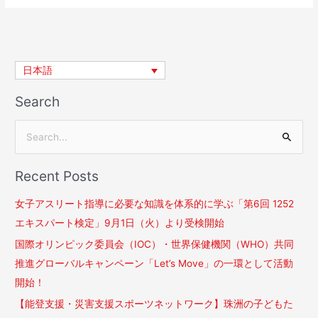
大
山
加
奈
日本語
が
登
Search
壇
検
索
Recent Posts
対
象
女子アスリート指導に必要な知識を体系的に学ぶ「第6回 1252
:
エキスパート検定」9月1日（火）より受検開始
国際オリンピック委員会（IOC）・世界保健機関（WHO）​共同
推進グローバルキャンペーン「Let’s Move」の一環として活動
開始！
【能登支援・災害支援スポーツネットワーク】珠洲の子どもた