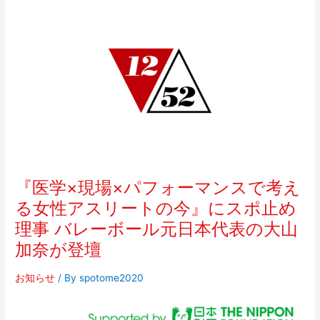
『医
学
×
現
場
×
パ
フ
ォ
ー
マ
ン
『医学×現場×パフォーマンスで考え
ス
る女性アスリートの今』にスポ止め
で
理事 バレーボール元日本代表の大山
考
え
加奈が登壇
る
女
お知らせ
/ By
spotome2020
性
ア