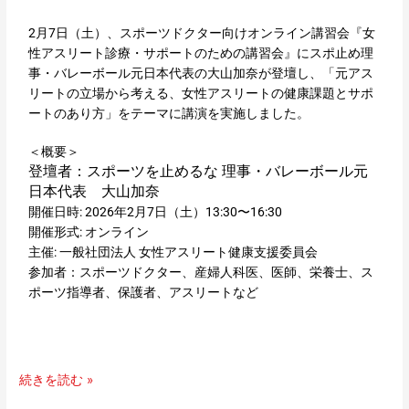
習
会』
2月7日（土）、スポーツドクター向けオンライン講習会『女
に
性アスリート診療・サポートのための講習会』にスポ止め理
ス
事・バレーボール元日本代表の大山加奈が登壇し、「元アス
ポ
リートの立場から考える、女性アスリートの健康課題とサポ
止
ートのあり方」をテーマに講演を実施しました。
め
理
＜概要＞
事
登壇者：スポーツを止めるな 理事・バレーボール元
バ
日本代表 大山加奈
レ
開催日時: 2026年2月7日（土）13:30〜16:30
ー
開催形式: オンライン
ボ
主催: 一般社団法人 女性アスリート健康支援委員会
ー
参加者：スポーツドクター、産婦人科医、医師、栄養士、ス
ル
ポーツ指導者、保護者、アスリートなど
元
日
本
代
続きを読む »
表
の