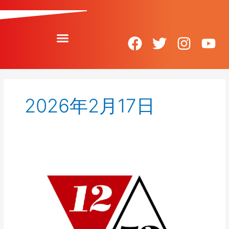
内
容
を
ス
F
T
I
Y
キ
ッ
a
w
n
o
プ
c
i
s
u
e
t
t
t
2026年2月17日
b
t
a
u
o
e
g
b
o
r
r
e
k
a
「教
育
m
新
聞」
に
て、
「1252
プ