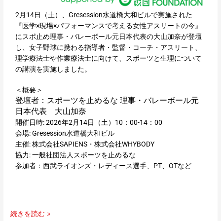
ス
リ
2月14日（土）、Gresession水道橋大和ビルで実施された
ー
『医学×現場×パフォーマンスで考える女性アスリートの今』
ト
にスポ止め理事・バレーボール元日本代表の大山加奈が登壇
の
し、女子野球に携わる指導者・監督・コーチ・アスリート、
今』
理学療法士や作業療法士に向けて、スポーツと生理について
に
の講演を実施しました。
ス
ポ
＜概要＞
止
登壇者：スポーツを止めるな 理事・バレーボール元
め
日本代表 大山加奈
理
開催日時: 2026年2月14日（土）10：00-14：00
事
会場: Gresession水道橋大和ビル
バ
主催: 株式会社SAPIENS・株式会社WHYBODY
レ
協力: 一般社団法人スポーツを止めるな
ー
参加者：西武ライオンズ・レディース選手、PT、OTなど
ボ
ー
ル
元
続きを読む »
日