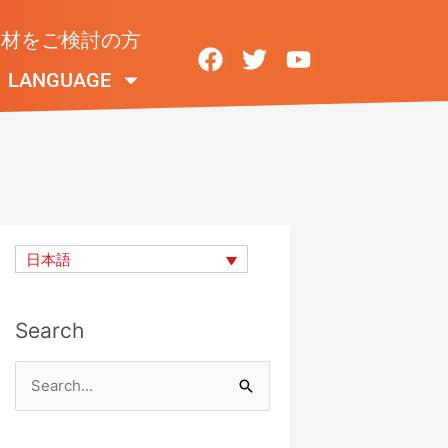
取材をご検討の方
F
T
Y
a
w
o
LANGUAGE
c
i
u
e
t
t
b
t
u
o
e
b
o
r
e
k
日本語
Search
検
索
対