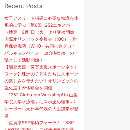
象:
Recent Posts
女子アスリート指導に必要な知識を体
系的に学ぶ「第6回 1252エキスパー
ト検定」9月1日（火）より受検開始
国際オリンピック委員会（IOC）・世
界保健機関（WHO）​共同推進グロー
バルキャンペーン「Let’s Move」の一
環として活動開始！
【能登支援・災害支援スポーツネット
ワーク】珠洲の子どもたちにスポーツ
の楽しさを伝えたい！オリンピックの
強化選手が体験会を開催
「1252 Clubroom Workshop! in 山梨
学院大学水泳部」にスポ止め理事 バ
レーボール元日本代表の大山加奈が登
壇
「佐賀県SSP学術フォーラム『SSP
NEXUS 2026』」に代表理事の伊藤