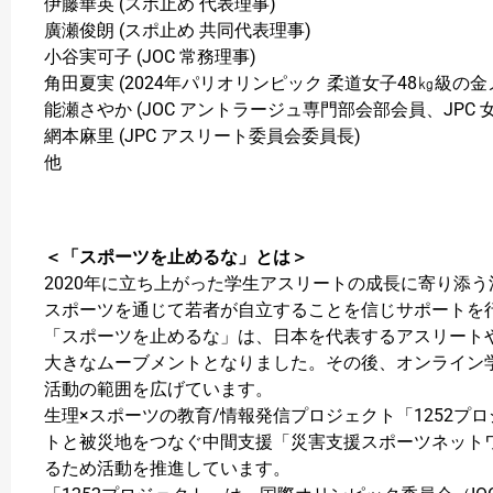
伊藤華英 (スポ止め 代表理事)
廣瀬俊朗 (スポ止め 共同代表理事)
小谷実可子 (JOC 常務理事)
角田夏実 (2024年パリオリンピック 柔道女子48㎏級の金
能瀬さやか (JOC アントラージュ専門部会部会員、JPC
網本麻里 (JPC アスリート委員会委員長)
他
＜「スポーツを止めるな」とは＞
2020年に立ち上がった学生アスリートの成長に寄り添
スポーツを通じて若者が自立することを信じサポートを
「スポーツを止めるな」は、日本を代表するアスリートや
大きなムーブメントとなりました。その後、オンライン
活動の範囲を広げています。
生理×スポーツの教育/情報発信プロジェクト「1252
トと被災地をつなぐ中間支援「災害支援スポーツネット
るため活動を推進しています。