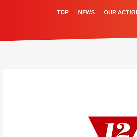
内
容
TOP
NEWS
OUR ACTIO
を
ス
キ
ッ
プ