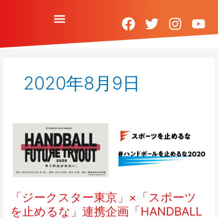
内
容
を
F
T
I
Y
ス
a
w
n
o
キ
c
i
s
u
ッ
プ
e
t
t
t
2020年8月9日
b
t
a
u
o
e
g
b
o
r
r
e
k
a
「ジ
ー
m
ク
ス
タ
ー
東
「ジークスター東京」×「スポーツ
京」
を止めるな」連携企画「HANDBALL
×「ス