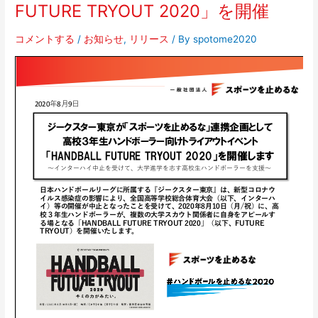
ポ
FUTURE TRYOUT 2020」を開催
ー
ツ
コメントする
/
お知らせ
,
リリース
/ By
spotome2020
を
止
め
る
な」
連
携
企
画
「HANDBALL
FUTURE
TRYOUT
2020」
を
開
催