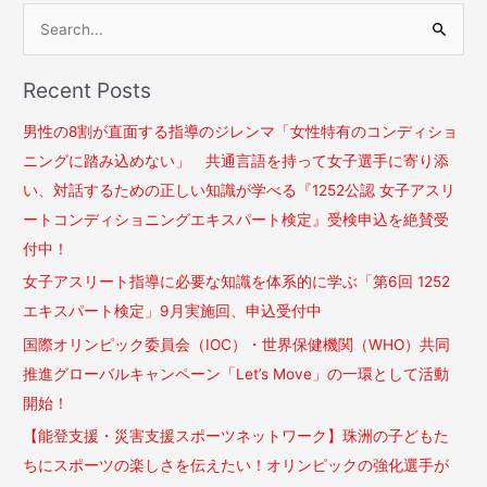
検
索
Recent Posts
対
象
男性の8割が直面する指導のジレンマ「女性特有のコンディショ
:
ニングに踏み込めない」 共通言語を持って女子選手に寄り添
い、対話するための正しい知識が学べる​『1252公認 女子アスリ
ートコンディショニングエキスパート検定』​受検申込を絶賛受
付中！ ​
女子アスリート指導に必要な知識を体系的に学ぶ「第6回 1252
エキスパート検定」9月実施回、申込受付中
国際オリンピック委員会（IOC）・世界保健機関（WHO）​共同
推進グローバルキャンペーン「Let’s Move」の一環として活動
開始！
【能登支援・災害支援スポーツネットワーク】珠洲の子どもた
ちにスポーツの楽しさを伝えたい！オリンピックの強化選手が